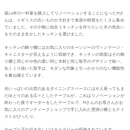
築24年の一軒家を購入してリノベーションすることになったMさ
んは、イギリスの古いものが大好きで食器や雑貨をたくさん集め
ていました。その小物に似合うキッチンを作りたいと木の色合い
をそのまま生かしたキッチンを選びました。
キッチンの飾り棚にはお気に入りのホーンジーのヴィンテージ・
キャニスターが見えるように収納でき、キッチンの前面はその飾
り棚と同じやや色の濃い同じ木材と同じ取手のデザインで統一。
丸くくり抜いた取手は、モダンな印象と引っかかりのない機能性
を兼ね備えています。
光いっぱいの出窓のあるダイニングスペースには６人座ってもま
だゆとりのある広々としたテーブルが。これはリノベーションが
終わった後でオーダーをしたテーブルで、Mさんのお母さんがお
気に入りのアンティークショップで手に入れた壁掛け棚ともテイ
ストがぴったり。
テーブル下の引き出しにはカトラリーが収納されています。