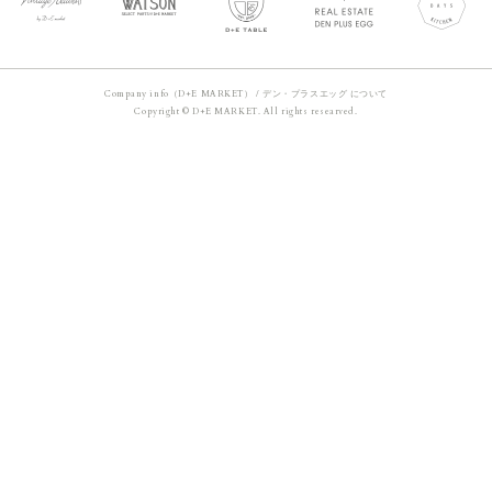
Company info（D+E MARKET）
/
デン・プラスエッグ について
Copyright © D+E MARKET. All rights researved.