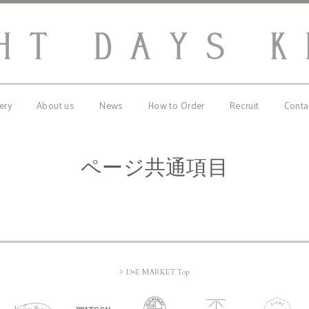
ery
About us
News
How to Order
Recruit
Conta
ページ共通項目
D+E MARKET Top